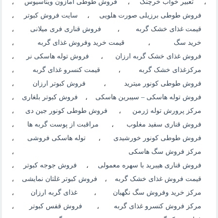
،
تعبیر خواب خرچنگ
،
فروش طوطی آمازون ویناسیوس
،
فروش طوطی برزیلی صورت هلویی
،
سایت فروش کبوتر
،
قیمت غذای خشک گربه
،
فروش قناری فری میلانی
،
خرید سگ
،
قیمت خرید وفروش غذای گربه
،
فروش غذای خشک گربه ارزان
،
فروش توله هاسکی نر
،
مرکزغذای خشک گربه
،
قیمت کنسرو غذای گربه
،
فروش طوطی کونور میترید
،
فروش کبوتر ارزان
،
فروش توله هاسکی – سیبرین هاسکی
،
فروش کبوتر بلغاری
،
مرکز پرورش توله ژرمن
،
فروش طوطی کونور جین دی
،
فروش قناری سفید مغلوب
،
مراقبت از پوست گربه ها
،
فروش طوطی کونور خورشیدی
،
توله هاسکی فروشی
،
مرکز فروش سگ هاسکی
،
فروش قناری هیبرید با سهره معمولی
،
فروش جوجه کبوتر
،
قیمت فروش غذای خشک گربه
،
فروش کبوتر غلتان نمایشی
،
مرکز خرید وفروش سگ نگهبان
،
غذای گربه ارزان
،
مرکز فروش کنسرو غذای گربه
،
فروش قفس کبوتر
،