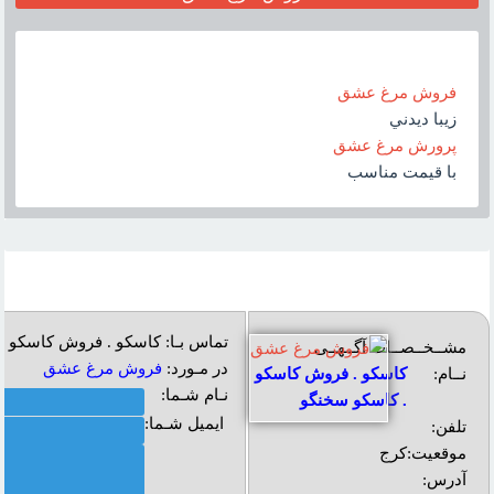
فروش مرغ عشق
زيبا ديدني
پرورش مرغ عشق
با قيمت مناسب
تماس بـا: کاسکو . فروش کاسکو 
مشــخــصــات آگــهــی
در مـورد:
فروش مرغ عشق
نــام:
کاسکو . فروش کاسکو
نـام شـما:
. کاسکو سخنگو
ایمیل شـما:
تلفن:
موقعیت:
کرج
آدرس: