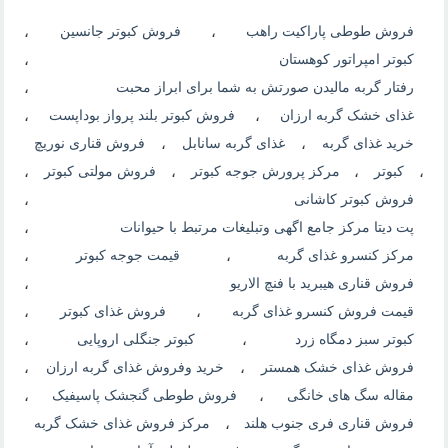
فروش طوطی پاراکیت راهب
،
فروش کبوتر جانسین
،
کبوتر امپراتور کوهستان
،
رفتار گربه مالیدن صورتش به شما برای ابراز محبت
،
غذای خشک گربه ارزان
،
فروش کبوتر بلند پرواز بوداپست
،
خرید غذای گربه
،
غذای گربه سانابل
،
فروش قناری نوریچ
،
کبوتر
،
مرکز پرورش جوجه کبوتر
،
فروش مولتی کبوتر
،
فروش کبوتر کاشانی
،
پت دیتا مرکز جامع اگهی وتبلیغات مرتبط با حیوانات
،
مرکز کنسرو غذای گربه
،
قیمت جوجه کبوتر
،
فروش قناری هیبرید با فنچ الاریو
،
قیمت فروش کنسرو غذای گربه
،
فروش غذای کبوتر
،
کبوتر سبز دمگاه زرد
،
کبوتر جنگلی اروپایی
،
فروش غذای خشک همستر
،
خرید وفروش غذای گربه ارزان
،
مقاله سگ های خانگی
،
فروش طوطی گنجشک پاسیفیک
،
فروش قناری فری جنوب هلند
،
مرکز فروش غذای خشک گربه