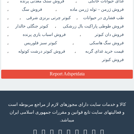
غذای حیوانات خانگی
،
فروش سنگ معدنی پرنده
،
فروش ژرمن – توله ژرمن ماده
،
فروش سگ
،
طب فشاری در حیوانات
،
کبوتر چرتی برنزی شرقی
،
،
فروش طوطی پاراکیت بال زرشکی
،
کبوتر جنگلی خالدار
،
فروش دان کبوتر
،
فروش اسباب بازی پرنده
،
فروش سگ هاسکی
،
کبوتر سبز فلوریس
،
قیمت خرید غذای گربه
،
فروش کبوتر درشت کوتوله
،
فروش کبوتر
Report Adspetdata
كالا و خدمات سایت دارای مجوزهای لازم از مراجع مربوطه است
و فعاليتهای سايت تابع قوانين و مقررات جمهوری اسلامی ايران
میباشد.
Telegram
RSS
Twitter
Google
Facebook
Instagram
Linkedin
Youtube
Aparat