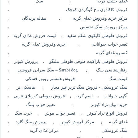
غذای خشک گربه
،
سگ
،
فروش کاکادوی تاج گوگردی کوچک
،
مرکز خرید وفروش غذای گربه
،
مقاله پرندگان
،
مرکز پرورش سگ تجسس
،
فروش طوطی کایکوی شکم سفید
،
قیمت فروش غذای گربه
،
تعبیر خواب حیوانات
،
خرید وفروش غذای گربه
،
کنسرو غذای گربه
،
فروش طوطی پاراکیت طوقی طوطی ملنگو
،
پرورش کبوتر
،
رفتارشناسی سگ
،
Sarabi dog – سگ سرابی فروشی
،
قیمت سگ
،
فروش همستر روبور فسکی
،
سگ عروسکی - فروش سگ تریر غیر مجاز
،
هاسکی نر
،
آگهی حیوانات
،
اسم گربه
،
فروش طوطی کوریلای غربی
،
خرید انواع نزاد کبوتر
،
تعبیر خواب پلنگ
،
فروش انواع نزاد کبوتر
،
تعبیر خواب موش
،
خرید سگ
،
غذای گربه
،
مرکز فروش کبوتر
،
پرورش سگ گارد
،
سگ عروسکی
،
مرکز غذای گربه
،