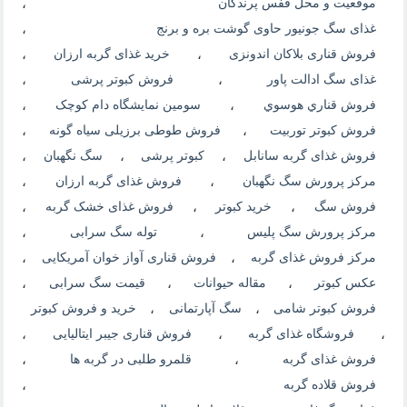
موقعیت و محل قفس پرندگان
،
غذای سگ جونیور حاوی گوشت بره و برنج
،
فروش قناری بلاکان اندونزی
،
خرید غذای گربه ارزان
،
غذای سگ ادالت پاور
،
فروش کبوتر پرشی
،
فروش قناري هوسوي
،
سومین نمایشگاه دام کوچک
،
فروش کبوتر توربیت
،
فروش طوطی برزیلی سیاه گونه
،
فروش غذای گربه سانابل
،
کبوتر پرشی
،
سگ نگهبان
،
مرکز پرورش سگ نگهبان
،
فروش غذای گربه ارزان
،
فروش سگ
،
خرید کبوتر
،
فروش غذای خشک گربه
،
مرکز پرورش سگ پلیس
،
توله سگ سرابی
،
مرکز فروش غذای گربه
،
فروش قناری آواز خوان آمریکایی
،
عکس کبوتر
،
مقاله حیوانات
،
قیمت سگ سرابی
،
فروش کبوتر شامی
،
سگ آپارتمانی
،
خرید و فروش کبوتر
،
فروشگاه غذای گربه
،
فروش قناری جیبر ایتالیایی
،
فروش غذای گربه
،
قلمرو طلبی در گربه ها
،
فروش قلاده گربه
،