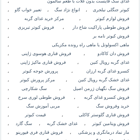
غذای سگ فاینست بدون غلات با طعم سالمون
،
کبوتر جنگلی نیلجری
،
انواع نژاد سگ
،
تعبیر خواب گاو
،
فروش لوازم کبوتر
،
مرکز خرید غذای گربه
،
فروش طوطی پاراکیت شاخ دار
،
فروش کبوتر تبریزی
،
فروش کبوتر نامه بر
،
ماهی اکسولوتل یا ماهی راه رونده مکزیکی
،
فروش دان کاکادو
،
فروش قناری هوسوی ژاپنی
،
غذای گربه رویال کنین
،
فروش قناری ماکیژ ژاپنی
،
کنسرو غذای گربه ارزان
،
پرورش جوجه کبوتر
،
غذای خشک گربه رویال کنین
،
مرکز پرورش کبوتر
،
فروش سگ نگهبان ژرمن اصیل
،
سگ شکارچی
،
فروش کنسرو غذای گربه
،
فروش طوطی لوری سرخ
،
خرید وفروش سگ
،
مربی آموزش سگ
،
فروش قناری گلوستر کاکلی
،
قیمت کبوتر
،
فروش ویتامین کبوتر
،
غذای خشک گربه
،
سگ گارد
،
مار نماد درمانگری و پزشکی
،
فروش قناری فری فیورینو
،