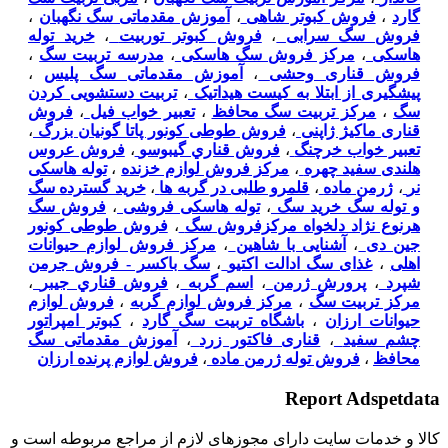
گارد
،
فروش کبوتر شاهی
،
آموزش مقدماتی سگ نگهبان
،
فروش سگ سرابی
،
فروش کبوتر توربیت
،
خرید توله
هاسکی
،
مرکز فروش سگ هاسکی
،
مدرسه تربیت سگ
،
فروش قناری وحشی
،
آموزش مقدماتی سگ پلیس
،
پیشگیری از ابتلا به کیست هیداتیک
،
تربیت دستشویی کردن
سگ
،
مرکز تربیت سگ محافظ
،
تعبیر خواب فیل
،
فروش
قناری ماکیژ ژاپنی
،
فروش طوطی کونور پاتا گونیان بزرگ
،
تعبیر خواب خرچنگ
،
فروش قناري گيبوسو
،
فروش عروس
هلندی سفید چهره
،
مرکز فروش لوازم خزنده
،
توله هاسکی
نر
،
ژرمن ماده
،
قلمرو طلبی در گربه ها
،
خرید گسترده سگ
و توله سگ خرید سگ
،
توله هاسکی فروشی
،
فروش سگ
هرنوع نژاد دلخواه مرکزفروش سگ
،
فروش طوطی کونور
جین دی
،
آشنایی با شاهین
،
مرکز فروش لوازم حیوانات
اهلی
،
غذای سگ ادالت اکتیو
،
سگ باكسر - فروش جرمن
شپرد
،
پرورش ژرمن
،
اسم گربه
،
فروش قناري جيبر
،
مرکز تربیت سگ
،
مرکز فروش لوازم گربه
،
فروش لوازم
حیوانات ارزان
،
باشگاه تربیت سگ گارد
،
کبوتر امپراتور
چشم سفید
،
قناری فاکتور زرد
،
آموزش مقدماتی سگ
محافظ
،
فروش توله ژرمن ماده
،
فروش لوازم پرنده ارزان
Report Adspetdata
كالا و خدمات سایت دارای مجوزهای لازم از مراجع مربوطه است و