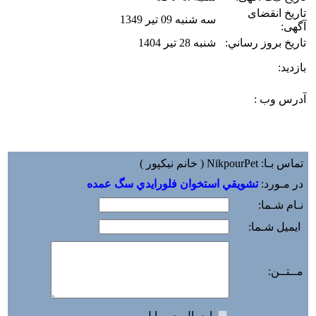
تاریخ انقضای
سه شنبه 09 تیر 1349
آگهی:
تاريخ بروز رساني:
شنبه 28 تیر 1404
بازديد:
آدرس وب :‌
تماس بـا: NikpourPet ( خانم نیکپور )
در مـورد:
تشويقي استخوان فلورايدي سگ عمده
نـام شـما:
ایمیل شـما:
مــتــن:
ارسال به مبايل