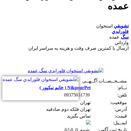
عمده
تشويقي
استخوان
فلورايدي
سگ
عمده
وارداتي
ارسال با کمترين صرف وقت و هزينه به سراسر ايران
مشــخــصــات آگــهــی
نــام:
NikpourPet ( خانم نیکپور )
تلفن:
09375051739
موقعیت:
تهران
آدرس:
تهران فلکه دوم صادقیه
قیمت:
تماس بگیرید
ایمــیل:
تاریخ ثبت آگهی:
شنبه .0 0-62