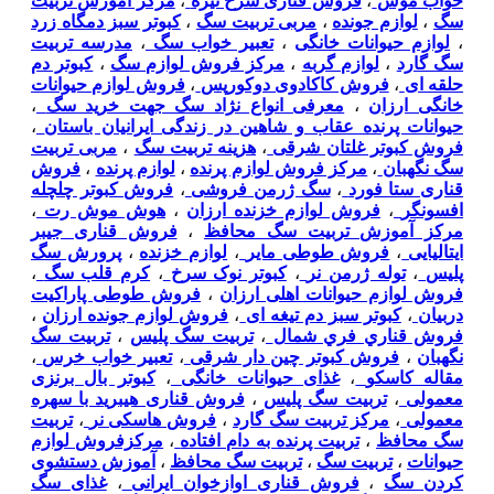
خواب موش
،
فروش قناری سرخ تیره
،
مرکز آموزش تربیت
سگ
،
لوازم جونده
،
مربی تربیت سگ
،
کبوتر سبز دمگاه زرد
،
لوازم حیوانات خانگی
،
تعبیر خواب سگ
،
مدرسه تربیت
سگ گارد
،
لوازم گربه
،
مرکز فروش لوازم سگ
،
کبوتر دم
حلقه ای
،
فروش کاکادوی دوکورپس
،
فروش لوازم حیوانات
خانگی ارزان
،
معرفی انواع نژاد سگ جهت خرید سگ
،
حیوانات پرنده عقاب و شاهین در زندگی ایرانیان باستان
،
فروش کبوتر غلتان شرقی
،
هزینه تربیت سگ
،
مربی تربیت
سگ نگهبان
،
مرکز فروش لوازم پرنده
،
لوازم پرنده
،
فروش
قناری ستا فورد
،
سگ ژرمن فروشی
،
فروش کبوتر چلچله
افسونگر
،
فروش لوازم خزنده ارزان
،
هوش موش رت
،
مرکز آموزش تربیت سگ محافظ
،
فروش قناری جیبر
ایتالیایی
،
فروش طوطی مایر
،
لوازم خزنده
،
پرورش سگ
پلیس
،
توله ژرمن نر
،
کبوتر نوک سرخ
،
کرم قلب سگ
،
فروش لوازم حیوانات اهلی ارزان
،
فروش طوطی پاراکیت
دربیان
،
کبوتر سبز دم تیغه ای
،
فروش لوازم جونده ارزان
،
فروش قناري فري شمال
،
تربیت سگ پلیس
،
تربیت سگ
نگهبان
،
فروش کبوتر چین دار شرقی
،
تعبیر خواب خرس
،
مقاله کاسکو
،
غذای حیوانات خانگی
،
کبوتر بال برنزی
معمولی
،
تربیت سگ پلیس
،
فروش قناری هیبرید با سهره
معمولی
،
مرکز تربیت سگ گارد
،
فروش هاسکی نر
،
تربیت
سگ محافظ
،
تربیت پرنده به دام افتاده
،
مرکزفروش لوازم
حیوانات
،
تربیت سگ
،
تربیت سگ محافظ
،
آموزش دستشوی
کردن سگ
،
فروش قناری اوازخوان ایرانی
،
غذای سگ