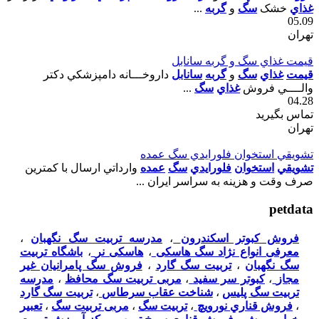
غذاي
خشک
سگ
و
گربه
...
05.09
تهران
قيمت غذاي سگ و گربه سانابل
قيمت
غذاي
سگ
و
گربه
سانابل
داروخـــانه دامپزشکي دکتر
والــــي فروش
غذاي
سگ
...
04.28
تماس بگیرید
تهران
تشويقي استخوان فلورايدي سگ عمده
تشويقي
استخوان
فلورايدي
سگ
عمده
وارداتي ارسال با کمترين
صرف وقت و هزينه به سراسر ايران ...
petdata
فروش کبوتر اسکندرون
،
مدرسه تربیت سگ نگهبان
،
معرفی انواع نژاد سگ هاسکی
،
هاسکی نر
،
باشگاه تربیت
سگ نگهبان
،
تربیت سگ گارد
،
فروش سگ پامرانیان غیر
مجاز
،
کبوتر سر سفید
،
مربی تربیت سگ محافظ
،
مدرسه
تربیت سگ پلیس
،
شناخت عقاب سرطاس
،
تربیت سگ گارد
،
فروش قناري نورويچ
،
تربیت سگ
،
مربی تربیت سگ
،
تعبیر