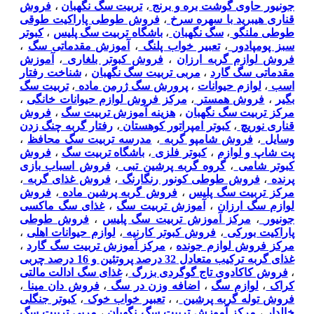
جونیور حاوی گوشت بره و برنج
،
تربیت سگ نگهبان
،
فروش
قناری هیبرید با سهره سرخ
،
فروش طوطی پاراکیت طوقی
طوطی ملنگو
،
سگ نگهبان
،
باشگاه تربیت سگ پلیس
،
کبوتر
سبز پومپادور
،
تعبیر خواب پلنگ
،
آموزش مقدماتی سگ
،
فروش لوازم گربه ارزان
،
فروش کبوتر بلغاری
،
آموزش
مقدماتی سگ گارد
،
مربی تربیت سگ نگهبان
،
شناخت رفتار
اسب
،
لوازم حیوانات
،
پرورش سگ ژرمن ماده
،
تربیت سگ
بگیر
،
فروش همستر
،
مرکز فروش لوازم حیوانات خانگی
،
مرکز تربیت سگ نگهبان
،
هزینه آموزش تربیت سگ
،
فروش
قناری نوریچ
،
کبوتر امپراتور کوهستان
،
رفتار گربه چنگ زدن
وسایل
،
فروش شامپو گربه
،
مدرسه تربیت سگ محافظ
،
پت شاپ و لوازم
،
کبوتر فلزی
،
باشگاه تربیت سگ
،
فروش
کبوتر شامی
،
گروه گربه پرشین تبی
،
فروش اسباب بازی
پرنده
،
فروش طوطی کونور رنگارنگ
،
فروش غذای گربه
،
مرکز تربیت سگ پلیس
،
فروش گربه پرشین ماده
،
فروش
لوازم سگ ارزان
،
آموزش تربیت سگ
،
غذای سگ ماکسی
جونیور
،
مرکز آموزش تربیت سگ پلیس
،
فروش طوطی
پاراکیت بورکی
،
فروش کبوتر کارنیه
،
لوازم حیوانات اهلی
،
مرکز فروش لوازم جونده
،
مرکز آموزش تربیت سگ گارد
،
غذای گربه ترکیب متعادل 32 درصد پروتئین و 16 درصد چربی
،
فروش کاکادوی تاج گوگردی بزرگ
،
غذای سگ ادالت مالتی
کراک
،
لوازم سگ
،
اضافه وزن در سگ
،
فروش دان مینا
،
فروش توله گربه پرشین
،
،
تعبیر خواب خوک
،
کبوتر جنگلی
خالدار
،
مرکز آموزش تربیت سگ نگهبان
،
مربی تربیت سگ