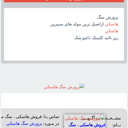
پرورش سگ
هاسکي
ازاصيل ترين مولد هاي سيبرين
هاسکي
زير تائيد کلينيک دامپزشک
تماس بـا: فروش هاسکی . سگ س
مشــخــصــات آگــهــی
در مـورد:
پرورش سگ هاسکي
نــام:
فروش هاسکی . سگ