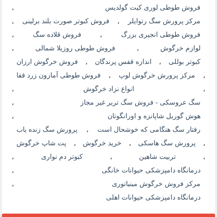
فروش طوطی لوری کیت گولدیس
،
مرکز پرورش سگ رتوایلر
،
فروش کبوتر صورت بلند برلینی
،
فروش طوطی انجیری بزرگ
،
فروش قلاده سگ
،
لوازم خرگوش
،
فروش طوطی روزیلا شمالی
،
کبوتر بوللی
،
اندازه قفس پرندگان
،
فروش خرگوش ارزان
،
مرکز پرورش خرگوش لوپ
،
فروش طوطی آمازون زرد قفا
،
انواع نزاد خرگوش
،
سگ عروسکی - فروش سگ تریر غیر مجاز
،
هوش گوریل شاپانزه و اورانگوتان
،
رفتار سگ هنگامی که خوشحال است
،
پرورش سگ زنده یاب
،
پرورش سگ هاسکی
،
خرید خرگوش
،
پت شاپ خرگوش
،
تربیت شاهین
،
کبوتر دم نواری
،
درمانگاه دامپزشکی حیوانات خانگی
،
مرکز فروش خرگوش مینیاتوری
،
درمانگاه دامپزشکی حیوانات اهلی