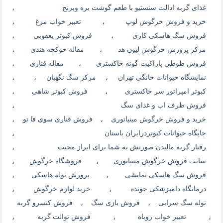
غذای گربه ادالت سنستیو با طعم گوشت بره وبرنج
،
خرید و فروش خرگوش لوپ
،
تعبیر خواب مرغ
،
فروش سگ هاسکی کاری
،
فروش کبوتر یعقوبی
،
مرکز پرورش خرگوش لیون هد
،
مقاله خوکچه هندی
،
فروش طوطی پاراکیت گونه خاکستری
،
مقاله قناری
،
نمایشگاه حیوانات خانگی تهران
،
مرکز سگ نگهبان
،
،
کبوتر امپراتور سر خاکستری
،
فروش کبوتر شاهی
،
فروش ظرف اب و غذای سگ
،
خرید و فروش خرگوش مینیاتوری
،
فروش قناری سوی فا تو
،
جایگاه حیوانات کبوتردرایران باستان
،
رفتار گربه مالیدن صورتش به شما برای ابراز محبت
،
سایت فروش خرگوش مینیاتوری
،
فروشگاه خرگوش
،
فروش سگ هاسکی نمایشی
،
پرورش توله هاسکی
،
درمانگاه دامپزشکی جونده
،
خرید لوازم خرگوش
،
توله سگ سرابی
،
فروش بازی سگ
،
فروش کنسرو گربه
،
تعبیر خواب روباه
،
فروش توالت گربه
،