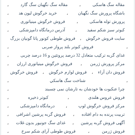
مقاله سگ هاسکی
،
مقاله سگ نگهبان سگ گارد
،
باشگاه پرورش سگ نگهبان
،
خرید خرگوش لیون هد
،
پرورش توله هاسکی
،
فروش خرگوش مینیاتوری
،
کبوتر سبز شکم سفید
،
آدرس درمانگاه دامپزشکی
،
سایت فروش خرگوش
،
فروش طوطی کونور پاتا گونیان بزرگ
،
فروش کبوتر بلند پرواز صربی
،
غذای گربه ترکیب متعادل 32 درصد پروتئین و 16 درصد چربی
،
مرکز پرورش ژرمن
،
فروش خرگوش مینیاتوری ارزان
،
فروش دان آراء
،
فروش لوازم خرگوش
،
فروش خرگوش
،
شناخت سگ هاسکي
،
چرا عنکبوت ها خودشان به تارشان نمی چسبند
،
فروش عروس هلندی
،
کبوتر ذخیره
،
مرکز فروش خرگوش لوپ
،
درمانگاه دامپزشکی
،
تربیت پرنده به دام افتاده
،
فروش گربه پرشین اشرافی
،
آگهی فروش گربه پرشین
،
غذای سگ جونیور بدون غلات
،
فروش ژرمن
،
فروش طوطی آرای شکم سرخ
،