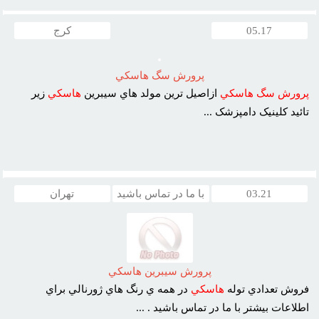
05.17
کرج
پرورش سگ هاسکي
پرورش
سگ
هاسکي
ازاصيل ترين مولد هاي سيبرين
هاسکي
زير
تائيد کلينيک دامپزشک ...
03.21
با ما در تماس باشید
تهران
پرورش سيبرين هاسکي
فروش تعدادي توله
هاسکي
در همه ي رنگ هاي ژورنالي براي
اطلاعات بيشتر با ما در تماس باشيد . ...