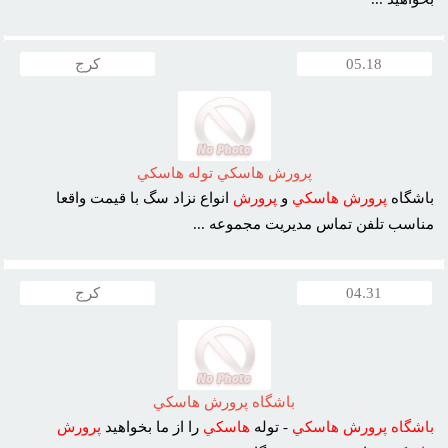
05.18
کرج
پرورش هاسکي توله هاسکي
باشگاه
پرورش
هاسکي
و
پرورش
انواع نزاد سگ با قيمت واقعا
مناسب تلفن تماس مديريت مجموعه ...
04.31
کرج
باشگاه پرورش هاسکي
باشگاه
پرورش
هاسکي
- توله
هاسکي
را از ما بخواهيد
پرورش