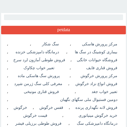
petdata
مرکز پرورش هاسکی
،
سگ شکار
،
،
بیماری کوشینگ در سگ ها
،
درمانگاه دامپزشکی خزنده
،
فروشگاه حیوانات خانگی
،
فروش طوطی آمازون لرد سرخ
،
فروش قناری فایف
،
تعبیر خواب چکاوک
،
مرکز پرورش خرگوش
،
پرورش سگ هاسکی ماده
،
فروش انواع نزاد خرگوش
،
معرفی کلی سگ ژرمن شپرد
،
تعبیر خواب جغد
،
فروش قناری مونیخی
،
دومین فستیوال ملی سگهای نگهبان
،
فروش لانه نگهداری پرنده
،
قفس خرگوش
،
خرگوش
،
خرید خرگوش مینیاتوری
،
قیمت خرگوش
،
درمانگاه دامپزشکی سگ
،
فروش طوطی برزیلی فیشر
،