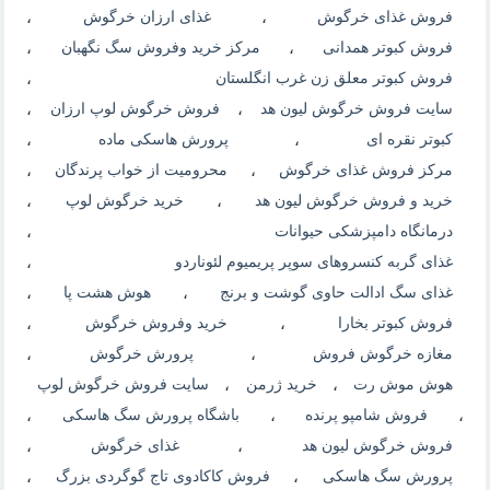
فروش غذای خرگوش
،
غذای ارزان خرگوش
،
فروش کبوتر همدانی
،
مرکز خرید وفروش سگ نگهبان
،
فروش کبوتر معلق زن غرب انگلستان
،
سایت فروش خرگوش لیون هد
،
فروش خرگوش لوپ ارزان
،
کبوتر نقره ای
،
پرورش هاسکی ماده
،
مرکز فروش غذای خرگوش
،
محرومیت از خواب پرندگان
،
خرید و فروش خرگوش لیون هد
،
خرید خرگوش لوپ
،
درمانگاه دامپزشکی حیوانات
،
غذای گربه کنسروهای سوپر پریمیوم لئوناردو
،
غذای سگ ادالت حاوی گوشت و برنج
،
هوش هشت پا
،
فروش کبوتر بخارا
،
خرید وفروش خرگوش
،
مغازه خرگوش فروش
،
پرورش خرگوش
،
هوش موش رت
،
خرید ژرمن
،
سایت فروش خرگوش لوپ
،
فروش شامپو پرنده
،
باشگاه پرورش سگ هاسکی
،
فروش خرگوش لیون هد
،
غذای خرگوش
،
پرورش سگ هاسکی
،
فروش کاکادوی تاج گوگردی بزرگ
،