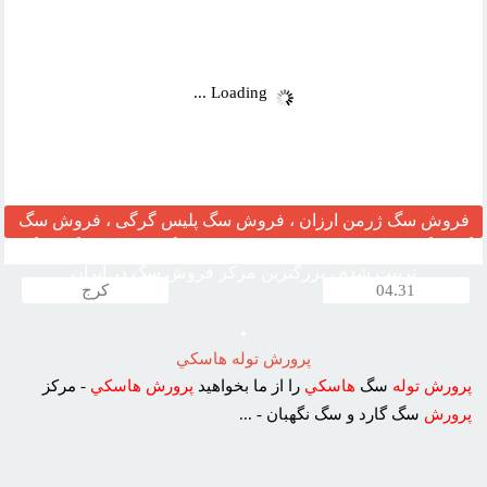
وب :‌
Loading ...
فروش سگ ژرمن ارزان ، فروش سگ پلیس گرگی ، فروش سگ
گارد نگهبان ، مرکز قیمت خرید وفروش سگ ، فروش سگ خانگی
تربیت شده ، بزرگترین مرکز فروش سگ در ایران
04.31
کرج
پرورش توله هاسکي
پرورش
توله
سگ
هاسکي
را از ما بخواهيد
پرورش
هاسکي
- مرکز
پرورش
سگ گارد و سگ نگهبان - ...