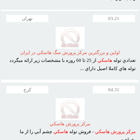
03.21
تهران
اولين و بزرگترين مرکز پرورش سگ هاسکي در ايران
تعدادي توله
هاسکي
از 25 تا 60 روزه با مشخصات زير ارائه ميگردد
توله هاي کاملا اصيل داراي ...
04.31
کرج
مرکز پرورش هاسکي
مرکز
پرورش
هاسکي
- فروش توله
هاسکي
چشم آبي را از ما
بخواهيد ...