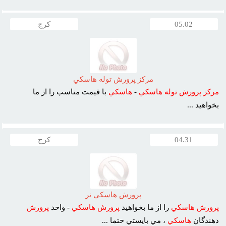
05.02
کرج
مرکز پرورش توله هاسکي
مرکز
پرورش
توله
هاسکي
-
هاسکي
با قيمت مناسب را از ما
بخواهيد ...
04.31
کرج
پرورش هاسکي نر
پرورش
هاسکي
را از ما بخواهيد
پرورش
هاسکي
- واحد
پرورش
دهندگان
هاسکي
، مي بايستي حتما ...