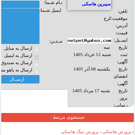
نـام شـما:
سیبرین هاسکی
ایمیل شـما:
تلفن:
موقعیت:
کرج
آدرس:
قیمت:
ایمــیل:
مــتــن:
تاریخ
سه
ارسال به مبايل
ثبت
شنبه 12 خرداد 1405
ارسال به ايميل
آگهی:
ارسال به صندوق پ
تاریخ
یکشنبه 08 آذر 1405
ارسال به ياهو مس
انقضای
آگهی:
تاريخ
شنبه 17 مرداد 1405
بروز
رساني:
بازديد:
جستجوی مرتبط :
آدرس
-
پرورش هاسکی
-
پرورش سگ هاسکی