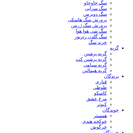
سگ چاوچاو
سگ سرابی
سگ دوبرمن
پرورش سگ هاسکی
پرورش سگ ژرمن
سگ شی هوا هوا
سگ گلدن رتریور
خرید سگ
گربه
گربه پرشین
گربه پرشین کت
گربه سیامی
گربه هیمالین
پرندگان
قناری
طوطی
کاسکو
مرغ عشق
کبوتر
جوندگان
همستر
خوکچه هندی
خرگوش
خزندگان