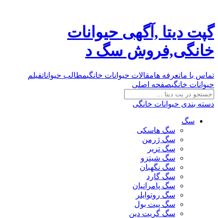
گپت دیتا ,آگهی حیوانات
خانگی,فروش سگ د
تماس با ما
تعرفه ها
مقالات حیوانات خانگی
مطالب حیوانات
فیلم
حیوانات خانگی
صفحه اصلی
دسته بندی حیوانات خانگی
سگ
سگ هاسکی
سگ ژرمن
سگ تریر
سگ شیتزو
سگ نگهبان
سگ گارد
سگ پامرانیان
سگ روتوایلر
سگ پیت بول
سگ گریت دین