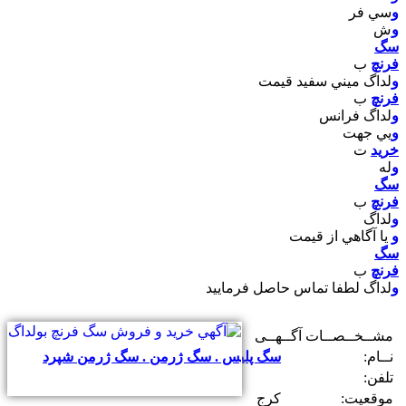
و
سي فر
و
ش
سگ
فرنچ
ب
و
لداگ ميني سفيد قيمت
فرنچ
ب
و
لداگ فرانس
و
يي جهت
خريد
ت
و
له
سگ
فرنچ
ب
و
لداگ
و
يا آگاهي از قيمت
سگ
فرنچ
ب
و
لداگ لطفا تماس حاصل فرماييد
مشــخــصــات آگــهــی
نــام:
سگ پلیس . سگ ژرمن . سگ ژرمن شپرد
تلفن:
موقعیت:
کرج