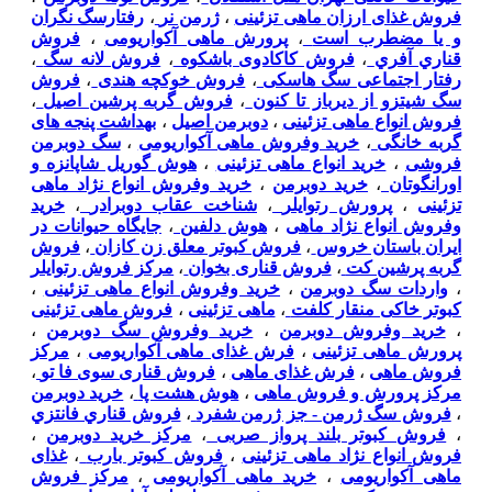
فروش غذای ارزان ماهی تزئینی
،
ژرمن نر
،
رفتارسگ نگران
و یا مضطرب است
،
پرورش ماهی آکواریومی
،
فروش
قناري آفري
،
فروش کاکادوی باشکوه
،
فروش لانه سگ
،
رفتار اجتماعی سگ هاسکی
،
فروش خوکچه هندی
،
فروش
سگ شیتزو از دیرباز تا کنون
،
فروش گربه پرشین اصیل
،
فروش انواع ماهی تزئینی
،
دوبرمن اصیل
،
بهداشت پنجه های
گربه خانگی
،
خرید وفروش ماهی آکواریومی
،
سگ دوبرمن
فروشی
،
خرید انواع ماهی تزئینی
،
هوش گوریل شاپانزه و
اورانگوتان
،
خرید دوبرمن
،
خرید وفروش انواع نژاد ماهی
تزئینی
،
پرورش رتوایلر
،
شناخت عقاب دوبرادر
،
خرید
وفروش انواع نژاد ماهی
،
هوش دلفین
،
جایگاه حیوانات در
ایران باستان خروس
،
فروش کبوتر معلق زن کازان
،
فروش
گربه پرشین کت
،
فروش قناری بخوان
،
مرکز فروش رتوایلر
،
واردات سگ دوبرمن
،
خرید وفروش انواع ماهی تزئینی
،
کبوتر خاکی منقار کلفت
،
ماهی تزئینی
،
فروش ماهی تزئینی
،
خرید وفروش دوبرمن
،
خرید وفروش سگ دوبرمن
،
پرورش ماهی تزئینی
،
فرش غذای ماهی آکواریومی
،
مرکز
فروش ماهی
،
فرش غذای ماهی
،
فروش قناری سوی فا تو
،
مرکز پرورش و فروش ماهی
،
هوش هشت پا
،
خرید دوبرمن
،
فروش سگ ژرمن - جز ژرمن شفرد
،
فروش قناري فانتزي
،
فروش کبوتر بلند پرواز صربی
،
مرکز خرید دوبرمن
،
فروش انواع نژاد ماهی تزئینی
،
فروش کبوتر بارب
،
غذای
ماهی آکواریومی
،
خرید ماهی آکواریومی
،
مرکز فروش