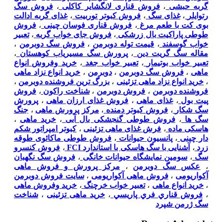
گربه حبشی
،
فروش قناری لانگشایر کاکلی
،
فروش سگ
رتوایلر
،
غذای سگ
،
فروش کبوتر توربیت
،
غذای گربه ادالت
بوی کت با طعم مرغ
،
فروش قناری فوسان چینی
،
فروش
طوطی پاراکیت بال زرشکی
،
فروش جای خواب گربه
،
تعبیر
خواب گوسفند
،
قیمت توله دوبرمن
،
فروش سگ دوبرمن
،
مقاله سگ گریت دین
،
پرورش سگ مسیریاب کوهستان
،
تعبیر خواب بوتیمار
،
تعبیر خواب جغد
،
خرید وفروش انواع
ماهی
،
فروش سگ دوبرمن
،
دوبرمن
،
خرید انواع نزاد ماهی
،
خرید انواع نزاد ماهی تزئینی
،
بزرگ ترین فروشنده دوبرمن
،
فروشنده دوبرمن
،
فروش دوبرمن
،
شناخت راکون
،
فروش
پیت بول
،
غذای ماهی
،
فروش غذای ارزان ماهی
،
پرورش
سگ شکار
،
فروش کبوتر دمنده
،
مرکز پرورش ماهی
،
جنگ
سگ ها
،
فروش طوطی گنجشکی بال آبی
،
خرید ماهی
،
هاسکی ماده
،
فرش غذای ماهی تزئینی
،
کبوتر امپراتور شکم
دار چینی
،
پانسیون حیوانات
،
فروش طوطی ماکائوی طوقه
زرد
،
آشنایی با سگ هاسکی با استاندارد FCI
،
فروش کنسرو
سگ
،
سومین نمایشگاه حیوانات خانگی
،
فروش سگ نگهبان
،
عکس سگ دوبرمن
،
مرکز پرورش و فروش ماهی
آکواریومی
،
فروش ماهی آکواریومی
،
سایت فروش دوبرمن
،
خرید انواع ماهی
،
تعبیر خواب خرچنگ
،
خرید وفروش ماهی
،
فروش قناري فري پاريسي
،
خرید ماهی تزئینی
،
شناخت
سگ ژرمن شپرد