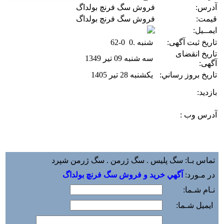
آدرس:
فروش سگ فرنچ بولداگ
قیمت:
فروش سگ فرنچ بولداگ
ایمــیل:
تاریخ ثبت آگهی:
شنبه .0 0-62
تاریخ انقضای
سه شنبه 09 تیر 1349
آگهی:
تاريخ بروز رساني:
یکشنبه 28 تیر 1405
بازديد:
آدرس وب :‌
تماس بـا: سگ پلیس . سگ ژرمن . سگ ژرمن شپرد
در مـورد:
آگهي خريد و فروش سگ فرنچ بولداگ
نـام شـما:
ایمیل شـما: