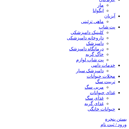
مار
ایگوانا
آبزیان
ماهی تزئینی
پت شاپ
کلینیک دامپزشکی
داروخانه دامپزشکی
دامپزشک
درمانگاه دامپزشک
خاگ گربه
پت شاپ لوازم
خدمات دامی
دامپزشک سیار
مجلات حیوانات
تربیت سگ
مربی سگ
غذای حیوانات
غذای سگ
غذای گربه
حیوانات خانگی
بستن پنجره
ورود / ثبت نام