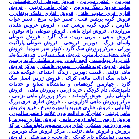
دوبرمن
،
عکس دوبرمن
،
فروش طوطی آرای هیاسنتین
،
سایت فروش سگ دوبرمن
،
غذای ماهی تزئینی
،
فروش
قناری فری جنوب هلند
،
فروش قناری دلقک پرتغالی
،
فروش گربه پرشین فلت
،
تعبیر خواب مرغ
،
تعبیر خواب
طاوس
،
گروه گربه پرشین تبی
،
فروش عروس هلندی
مرواریدی
،
فروش انواع ماهی
،
فروش طوطی آرای بوفون
،
فروش ماهی
،
مربی تربیت سگ گارد
،
فروش طوطی
واسای بزرگ
،
دوبرمن فروشی
،
فروش طوطی پاراکیت
بورکی
،
مرکز پرورش سگ گارد
،
کبوتر سبز سومبا
،
فروش
کبوتر معلق زن ارمنی
،
فروش سگ سرابی
،
فروش کبوتر
بلند پرواز بوداپست
،
آنچه باید در مورد سلامتی گربه پرشین
بدانید
،
فروش توله هاسکی – سیبرین هاسکی
،
مرکز فروش
ماهی تزئینی
،
قیمت دوبرمن
،
زندگی اجتماعی خوکچه هندی
،
غذای سگ ادالت مالتی کراک
،
فروش ژرمن اصیل سگ
گارد
،
چهارمین گردهمایی و نمایشگاه صنایع و خدمات
دامپزشکی دام کوچک
،
خرید ژرمن
،
پرورش ماهی
،
فروش
طوطی مایر
،
هوش گوسفند
،
مرکز پرورش ماهی تزئینی
،
مرکز پرورش ماهی آکواریومی
،
،
فروش قناری فری بزرگ
ایتالیایی
،
فروش قناری هیبرید با سهره سرخ
،
خرید وفروش
ماهی تزئینی
،
غذای گربه ادالت بدون غلات با طعم سالمون
،
فروش ژرمن – توله ژرمن ماده
،
فروش قناری هیبرید با
سهره زرد سر مشکی
،
غذای پاپی مخصوص توله سگ
،
مرکز
پرورش و فروش ماهی تزئینی
،
مرکز فروش سگ دوبرمن
،
سومین نمایشگاه دام کوچک
،
تاریخچه دامپزشکی
،
فروش