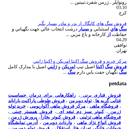
روتوايلر , ژرمن شفرد،تيبتين ...
03.10
کرج
فروش سگ هاي کانگال از پدر و مادر بسيار بگير
سگ
هاي
استثنايي و
بسيار
درشت انتخاب عالي جهت نگهباني و
حفاطت
از
کارخانه و باغ مربي ...
04.29
توافقی
تهران
مرکز خريد و فروش سگ اکيتا امريکن و اکيتا ژاپني
فروش
سگ
اکيتا
اصيل تيپ
امريکن
و
ژاپني
اصيل با مدارک کامل
سگ
نگهبان جفت يابي دارم
سگ
...
petdata
فروش فناری برنی
،
راهکارهایی برای درمان حساسیت
غذایی گربه ها
،
توله دوبرمن
،
فروش طوطی پاراکیت باراباند
،
فروشگاه ماهی
،
مرکز فروش ماهی آکواریومی
،
خرید توله
ژرمن
،
کبوتر سبز دم تیغه ای
،
فروش همستر چینی
،
فروشگاه ماهی تزئینی
،
فروش کبوتر بخارا
،
پرورش ژرمن
،
فروش انواع نژاد ماهی
،
واردات دوبرمن
،
آدرس نمایشگاه
حیوانات خانگی تهران هتل استقلال
،
فروش توله دوبرمن
،