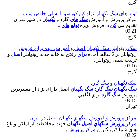
کرج
توله هاي سگ نگهبان نژاد کن کورسو با نسلي خالص وناب
مرکز پرورش و آموزش
سگ
هاي
گارد و
نگهبان
در شهر تهران
تقديم مي
کن
د: فروش ويژه
توله
هاي
...
09.21
کرج
سگ روتوايلر_سگ نگهبان اصيل و آموزش ديده براي فروش
روتوايلر نر 2 ساله، آماده
براي
رفتن به خانه جديد روتوايلر
اصيل
و
تربيت شده، روتوايلر ...
05.16
کرج
سگ نگهبان و سگ گارد
سگ
نگهبان
سگ
گارد
سگ
نگهبان
اصيل داراي نزاد از معتبرترين
پرورش
سگ
گارد
براي آگاهي ...
09.15
تهران
مرکز پرورش و آموزش سگهاي نگهبان اصيل در ايران
مرکز
پرورش
سگهاي
اصيل
نگهبان
جهت محافظت از اماکن و باغ
هاي شما *بزرگترين
مرکز
پرورش
و ...
02.22