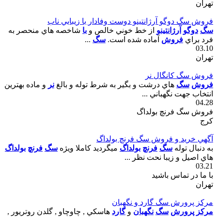
تهران
فروش سگ دوگو آرژانتينو دوست وفادار با زيبايي ناب
سگ
دوگو
آرژانتينو
از خط خوني خالص و
با
شاخصه هاي منحصر به
فرد براي
فروش
آماده شده است.
سگ
...
03.10
تهران
فروش سگ کانگال نر
فروش
سگ
هاي درشت و بگير به شرط توله و بالغ
نر
و ماده بهترين
انتخاب جهت نگهباني ...
04.28
فروش سگ فرنچ بولداگ
کرج
آگهي خريد و فروش سگ فرنچ بولداگ
به دنبال توله
سگ
فرنچ
بولداگ
ميگرديد کاملا ويژه
سگ
فرنچ
بولداگ
هاي اصيل و زيبا نحت نظر ...
03.21
با ما در تماس باشید
تهران
مرکز پرورش سگ گارد و نگهبان
مرکز
پرورش
سگ
نگهبان
و
گارد
هاسکي , چاوچاو , گلدن روتريور ,