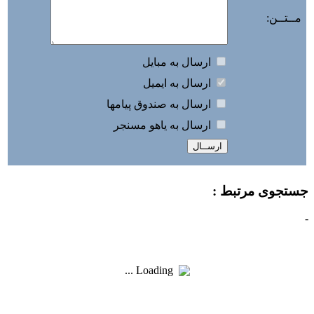
مــتــن:
ارسال به مبايل
ارسال به ايميل
ارسال به صندوق پيامها
ارسال به ياهو مسنجر
جستجوی مرتبط :
-
Loading ...