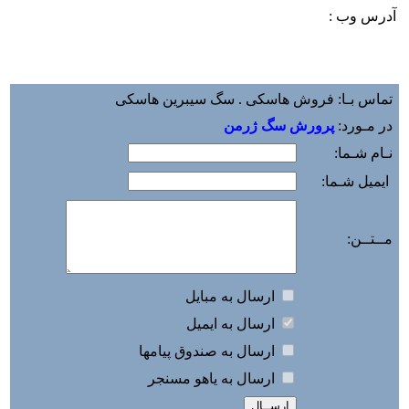
آدرس وب :‌
تماس بـا: فروش هاسکی . سگ سیبرین هاسکی
در مـورد:
پرورش سگ ژرمن
نـام شـما:
ایمیل شـما:
مــتــن:
ارسال به مبايل
ارسال به ايميل
ارسال به صندوق پيامها
ارسال به ياهو مسنجر