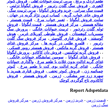
طعم اردک و برنج
،
مربی تربیت حیوانات اهلی
،
فروش کبوتر
لاهوری
،
فروش سگ گلدن رتریور
،
فروش ایگوانا تزئینی
،
قیمت سگ سرابی
،
خرید وفروش ایگوانا
،
مربی تربیت سگ
،
فروش جای خواب گربه
،
کمیاب ترین نژاد گربه در جهان
،
سایت فروش ایگوانا
،
تعبیر خواب مرغ
،
قیمت همستر
،
مقاله همستر
،
مرکز فروش همستر
،
قیمت ایگوانا
،
فروش
توله گلدن رترذیور
،
تربیت حیوانات خانگی
،
پرورش سگ
مسیریاب کوهستان
،
فروش طوطی کوریلای غربی
،
هوش
گوسفند
،
فروش قناری گلوستر
،
مرکز فروش سگ گلدن
رتریور
،
،
قلمرو طلبی در گربه ها
،
مرکز فروش غذای
همستر
،
فروش گربه مانکس
،
فروش همستر روبور فسکی
،
،
،
فروش گربه تونکینس
،
فروش دان کاکادو
،
پرورش ایگوانا
،
فروش غذای ایگوانا
،
سومین نمایشگاه حیوانات خانگی
،
غذای گربه ادالت بدون غلات با طعم مرغ
،
واگذاری حیوانات
خانگی
،
غذای گربه ادالت بوی کت با طعم مرغ
،
کبوتر
چمباتمه زن
،
فروش کبوتر نجفی
،
فروش قناری هیبرید با
سهره زرد سر مشکی
،
ژرمن
،
فروش همستر
،
فروش
کاکادوی تاج گوگردی کوچک
Report Adspetdata
-
قیمت ژرمن
-
خرید ژرمن
-
مرکز فروش ژرمن
-
مرکز فروش
سگ ژرمن