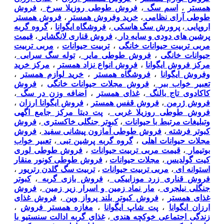
همستر
،
اسم سگ
،
فروش طوطی روزیلا سرخ
،
فروش
طوطی آرای نظامی
،
خرید وفروش همستر
،
فروش همستر
اروپایی
،
پرورش سگ هاسکی
،
فروشگاه ایگوانا
،
گروه گربه
پرشین های دودی و سایه دار
،
فروش قناری لانگشایر
،
قیمت
مربی تربیت حیوانات خانگی
،
تربیت حیوانات
،
مربی تربیت
حیوانات خانگی
،
فروش طوطی مایر
،
توله سگ سرابی
،
مرکز فروش ایگوانا
،
فروش انواع نزاد همستر
،
مرکز خرید
وفروش ایگوانا
،
فروشگاه همستر
،
خرید لوازم همستر
،
تعبیر خواب ببر
،
فروش مجلات حیوانات خانگی
،
فروش
کاکادوی تاج بالنگ
،
غذای همستر
،
اضافه وزن در سگ
،
فروش ژرمن
،
فروش قفس همستر
،
فروش ایگوانا ارزان
،
فروش طوطی روزیلا غربی
،
پت دیتا مرکز جامع اگهی
وتبلیغات مرتبط با حیوانات
،
کبوتر جنگلی خاکستری
،
فروش
کبوتر فرشته
،
فروش طوطی آمازون پیشانی سفید
،
فروش
مجلات حیوانات اهلی
،
گروه گربه پرشین تبی
،
تعبیر خواب
بوتیمار
،
قیمت مربی تربیت حیوانات
،
فروش طوطی لوری
کیت گولدیس
،
مجلات حیوانات
،
فروش طوطی کونور منقار
استوانه ای
،
مربی تربیت حیوانات
،
تربیت سگ گلدن رتریور
،
فروش قناری زرد موزاییکی
،
فروش بازی گربه
،
کبوتر
جنگلی نیلجری
،
مار نماد زمین و اسرار زیر زمین
،
فروش
غذای همستر
،
فروش کبوتر بلند پرواز وین
،
فروش غذای
ارزان ایگوانا
،
پت شاپ ایگوانا
،
مغازه همستر فروش
،
زندگی اجتماعی خوکچه هندی
،
غذای گربه ادالت سنستیو با