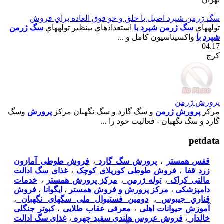
سگ ژرمن شپرد اصيل با خلق و خو فوق العاده براي فروش
تولههاي
سگ
ژرمن
شپرد
با
استعدادهاي بينظير تولههاي
سگ
ژرمن
شپرد
با
واکسيناسيون کامل و ...
04.17
کرج
پرورش ژرمن
مرکز
پرورش
ژرمن
و سگ گارد و سگ نگهبان مرکز
پرورش
وسگ
گارد و سگ نگهبان - فعاليت خود را ...
petdata
قفس همستر
،
پرورش سگ گارد
،
فروش طوطی آمازون
زرد قفا
،
فروش طوطی کوریلای کوچک
،
غذای سگ ادالت
مالتی کراک
،
توله ژرمن
،
مرکز پرورش همستر
،
خدمات
دامپزشکی
،
مرکز پرورش و فروش همستر
،
ایگوانا
،
فروش
قناري جيبوس
،
دومین فستیوال ملی سگهای نگهبان
،
آموزش حیوانات اهلی
،
معرفی عقاب طلایی
،
کبوتر جنگلی
خالدار
،
فروش عروس هلندی سفید چهره
،
غذای سگ ادالت