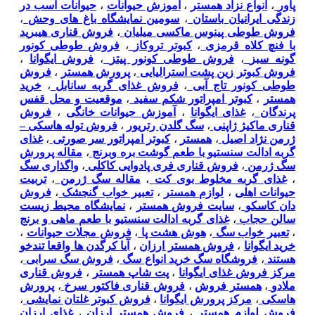
پاور
،
انواع نزاد همستر
،
آموزش حیوانات
،
حیوانات اسب در
زندگی ایرانیان باستان
،
سومین نمایشگاه باغ های وحش
،
فروش طوطی پینوس ماکسی میلیان
،
فروش قناری هیبرید
با فنچ کلاه قرمزی
،
کبوتر تروکاز
،
فروش طوطی کونور
گونه سبز
،
فروش طوطی کونور پیتز
،
فروش ایگوانا
،
فروش کبوتر زین پشت استرالیایی
،
پرورش همستر
،
فروش
طوطی کونور تاج آبی
،
فروش غذای گربه سانابل
،
خرید
همستر
،
کبوتر امپراتور شکم سفید
،
موقعیت و محل قفس
پرندگان
،
غذای ایگوانا
،
آموزش حیوانات خانگی
،
فروش
قناری ماکیژ ژاپنی
،
سگ گلدن رتریور
،
فروش توله هاسکی –
ژرمن نژاد اصیل
،
همستر
،
کبوتر امپراتور سر صورتی
،
غذای
گربه ادالت سنستیو با طعم گوشت بره وبرنج
،
مقاله پرورش
سگ ژرمن
،
فروش قناری فری پادوایی کاکلی
،
واگذاری سگ
،
غذای گربه مخلوط بوی کت
،
مقاله سگ ژرمن
،
تربیت
حیوانات اهلی
،
لوازم همستر
،
تعبیر خواب گنجشک
،
فروش
دان کاسکو
،
سایت فروش همستر
،
نمایشگاه محیط زیست
سالن حجاب
،
غذای گربه ادالت سنستیو با طعم ماهی و برنج
،
تعبیر خواب سگ
،
هوش هشت پا
،
فروش مجلات حیوانات
،
خرید ایگوانا
،
فروش همستر ارزان
،
آیا کرگدن ها واقعا تندخو
هستند
،
فروشگاه سگ خرید انواع سگ
،
فروش سگ سرابی
،
مرکز فروش غذای ایگوانا
،
پت شاپ همستر
،
فروش قناری
ملادو
،
همستر فروش
،
فروش قناری فاکتور سرخ
،
پرورش
هاسکی
،
مرکز پرورش ایگوانا
،
فروش کبوتر غلتان نمایشی
،
فروش لوازم همستر
،
فروش همستر ارزان
،
غذای ارزان