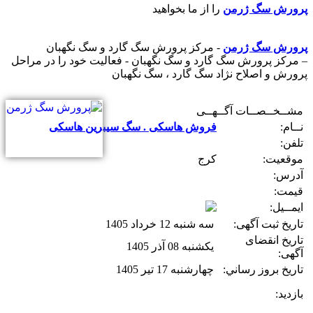
پرورش سگ ژرمن
را از ما بخواهيد
پرورش سگ ژرمن
- مرکز پرورش سگ گارد و سگ نگهبان
– مرکز پرورش سگ گارد و سگ نگهبان - فعاليت خود را در مراحل
پرورش و اصلاح نژاد سگ گارد ، سگ نگهبان
مشــخــصــات آگــهــی
نــام:
فروش هاسکی . سگ سیبرین هاسکی
تلفن:
موقعیت:
کرج
آدرس:
قیمت:
ایمــیل:
تاریخ ثبت آگهی:
سه شنبه 12 خرداد 1405
تاریخ انقضای
یکشنبه 08 آذر 1405
آگهی:
تاريخ بروز رساني:
چهارشنبه 17 تیر 1405
بازديد: